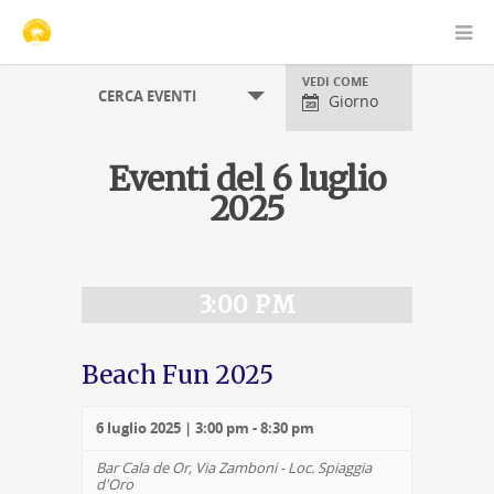
Visualizzazioni
VEDI COME
CERCA EVENTI
evento
Giorno
Eventi del 6 luglio
2025
Navigazione
per
giorno
3:00 PM
Beach Fun 2025
6 luglio 2025 | 3:00 pm
-
8:30 pm
Bar Cala de Or,
Via Zamboni - Loc. Spiaggia
d'Oro