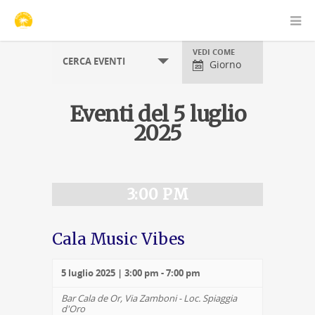
Visualizzazioni
VEDI COME
CERCA EVENTI
evento
Giorno
Eventi del 5 luglio
2025
Navigazione
per
giorno
3:00 PM
Cala Music Vibes
5 luglio 2025 | 3:00 pm
-
7:00 pm
Bar Cala de Or,
Via Zamboni - Loc. Spiaggia
d'Oro