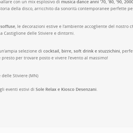
 ballare con un mix esplosivo di
musica dance anni ‘70, ‘80, ‘90, 200
 storia della disco, arricchito da sonorità contemporanee perfette p
 soffuse
, le decorazioni estive e l’ambiente accogliente del nostro 
 a Castiglione delle Stiviere e dintorni.
n un’ampia selezione di
cocktail, birre, soft drink e stuzzichini
, perf
e presto per trovare posto e vivere l’evento al massimo!
 delle Stiviere (MN)
li eventi estivi di
Sole Relax e Kiosco Desenzani
.