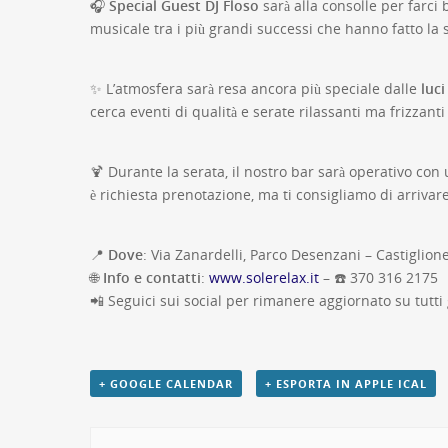
🎧
Special Guest DJ Floso
sarà alla consolle per farci
musicale tra i più grandi successi che hanno fatto la
✨ L’atmosfera sarà resa ancora più speciale dalle
luci
cerca eventi di qualità e serate rilassanti ma frizzanti
🍹 Durante la serata, il nostro bar sarà operativo co
è richiesta prenotazione, ma ti consigliamo di arrivar
📍
Dove
: Via Zanardelli, Parco Desenzani – Castiglione
🌐
Info e contatti
:
www.solerelax.it
– ☎️ 370 316 2175
📲 Seguici sui social per rimanere aggiornato su tutti g
+ GOOGLE CALENDAR
+ ESPORTA IN APPLE ICAL