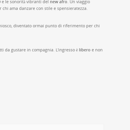
0
e le sonorità vibranti del
new afro
. Un viaggio
er chi ama danzare con stile e spensieratezza.
chiosco, diventato ormai punto di riferimento per chi
etti da gustare in compagnia. L’ingresso è
libero
e non