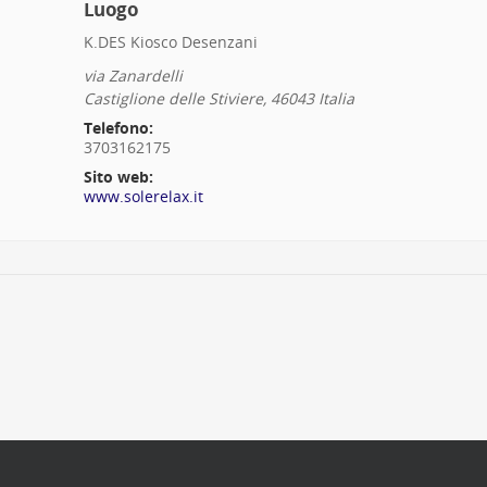
Luogo
K.DES Kiosco Desenzani
via Zanardelli
Castiglione delle Stiviere
,
46043
Italia
Telefono:
3703162175
Sito web:
www.solerelax.it