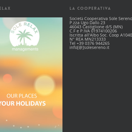
ELAX
LA COOPERATIVA
Società Cooperativa Sole Seren
P.zza Ugo Dallò 23
46043 Castiglione d/S (MN)
C.F e P.IVA 01974100206
Iscritta all'Albo Soc. Coop A104
N° REA MN213333
Tel +39 0376 944265
info[@]solesereno.it