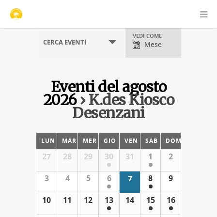
Visualizzazioni
VEDI COME
CERCA EVENTI
evento
Mese
Eventi del agosto
2026
› K.des Kiosco
Desenzani
Navigazione
per
LUN
MAR
MER
GIO
VEN
SAB
DOM
mese
27
28
29
30
31
1
2
del
calendario
3
4
5
6
7
8
9
10
11
12
13
14
15
16