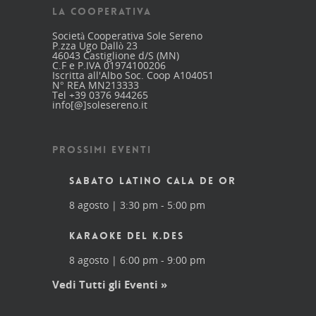
LA COOPERATIVA
Società Cooperativa Sole Sereno
P.zza Ugo Dallò 23
46043 Castiglione d/S (MN)
C.F e P.IVA 01974100206
Iscritta all'Albo Soc. Coop A104051
N° REA MN213333
Tel +39 0376 944265
info[@]solesereno.it
PROSSIMI EVENTI
SABATO LATINO CALA DE OR
8 agosto | 3:30 pm
-
5:00 pm
KARAOKE DEL K.DES
8 agosto | 6:00 pm
-
9:00 pm
Vedi Tutti gli Eventi »