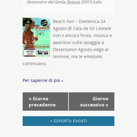
Desenzano del Garda
,
Brescia
25015
Italia
Beach Fun – Domenica 24
Agosto @ Cala de Or L’estate
non è ancora finita: musica e
aperitivo sulla spiaggia a
Desenzano! Agosto volge al
termine, ma le emozioni
continuano...
Per saperne di più »
Navigazione
«
Giorno
Giorno
per
precedente
successivo
»
giorno
+ ESPORTA EVENTI