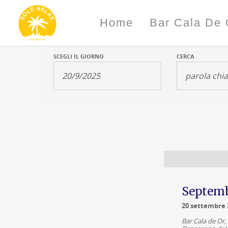
Home
Bar Cala De 
SCEGLI IL GIORNO
CERCA
Navigazione
per
giorno
Septemb
20 settembre 
Bar Cala de Or,