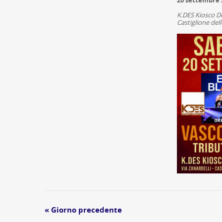
K.DES Kiosco D
Castiglione dell
Navigazione
«
Giorno precedente
per