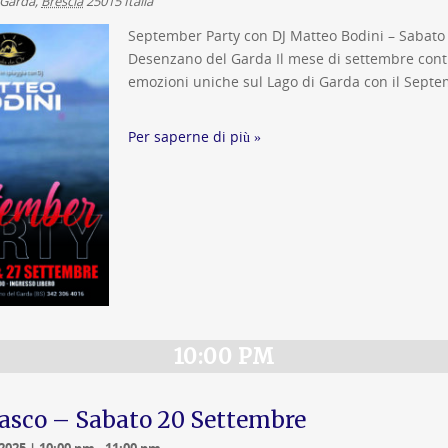
 Garda
,
Brescia
25015
Italia
September Party con DJ Matteo Bodini – Sabato
Desenzano del Garda Il mese di settembre cont
emozioni uniche sul Lago di Garda con il Septe
Per saperne di più »
10:00 PM
lasco – Sabato 20 Settembre
2025 | 10:00 pm
-
11:00 pm