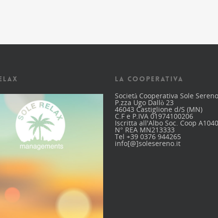
ELAX
LA COOPERATIVA
Società Cooperativa Sole Seren
P.zza Ugo Dallò 23
46043 Castiglione d/S (MN)
C.F e P.IVA 01974100206
Iscritta all'Albo Soc. Coop A104
N° REA MN213333
Tel +39 0376 944265
info[@]solesereno.it