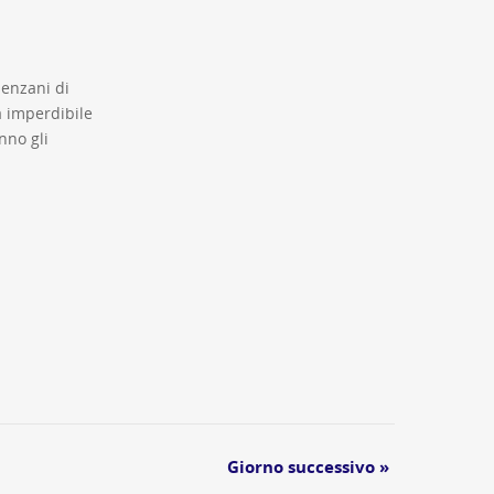
senzani di
a imperdibile
nno gli
Giorno successivo
»