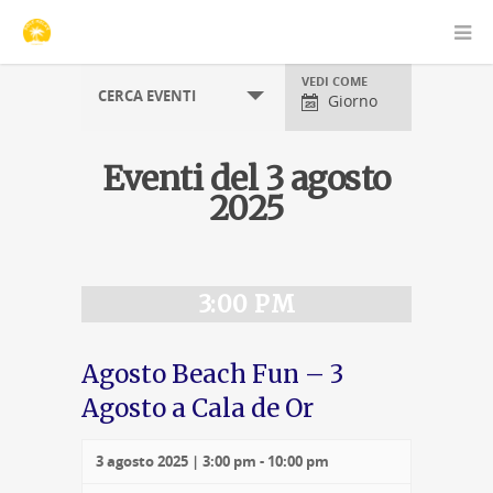
Visualizzazioni
VEDI COME
CERCA EVENTI
evento
Giorno
Eventi del 3 agosto
2025
Navigazione
per
giorno
3:00 PM
Agosto Beach Fun – 3
Agosto a Cala de Or
3 agosto 2025 | 3:00 pm
-
10:00 pm