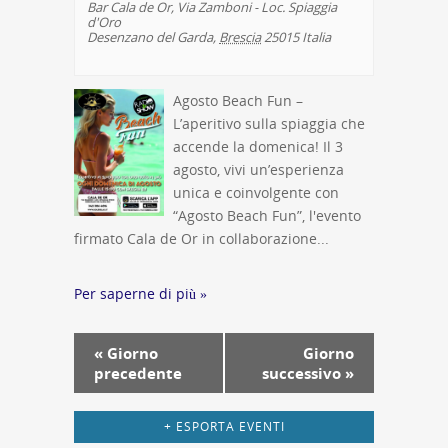
Bar Cala de Or,
Via Zamboni - Loc. Spiaggia
d'Oro
Desenzano del Garda
,
Brescia
25015
Italia
Agosto Beach Fun –
L’aperitivo sulla spiaggia che
accende la domenica! Il 3
agosto, vivi un’esperienza
unica e coinvolgente con
“Agosto Beach Fun”, l'evento
firmato Cala de Or in collaborazione...
Per saperne di più »
Navigazione
«
Giorno
Giorno
per
precedente
successivo
»
giorno
+ ESPORTA EVENTI