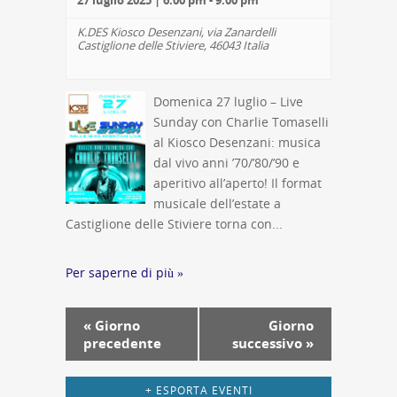
27 luglio 2025 | 6:00 pm
-
9:00 pm
K.DES Kiosco Desenzani,
via Zanardelli
Castiglione delle Stiviere
,
46043
Italia
Domenica 27 luglio – Live
Sunday con Charlie Tomaselli
al Kiosco Desenzani: musica
dal vivo anni ’70/’80/’90 e
aperitivo all’aperto! Il format
musicale dell’estate a
Castiglione delle Stiviere torna con...
Per saperne di più »
Navigazione
«
Giorno
Giorno
per
precedente
successivo
»
giorno
+ ESPORTA EVENTI