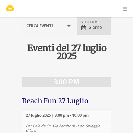
Visualizzazioni
VEDI COME
CERCA EVENTI
evento
Giorno
Eventi del 27 luglio
2025
Navigazione
per
giorno
3:00 PM
Beach Fun 27 Luglio
27 luglio 2025 | 3:00 pm
-
10:00 pm
Bar Cala de Or,
Via Zamboni - Loc. Spiaggia
d'Oro