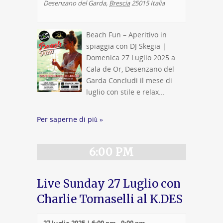
Desenzano del Garda
,
Brescia
25015
Italia
Beach Fun – Aperitivo in
spiaggia con DJ Skegia |
Domenica 27 Luglio 2025 a
Cala de Or, Desenzano del
Garda Concludi il mese di
luglio con stile e relax...
Per saperne di più »
6:00 PM
Live Sunday 27 Luglio con
Charlie Tomaselli al K.DES