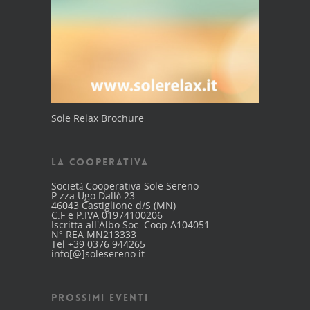
Sole Relax Brochure
LA COOPERATIVA
Società Cooperativa Sole Sereno
P.zza Ugo Dallò 23
46043 Castiglione d/S (MN)
C.F e P.IVA 01974100206
Iscritta all'Albo Soc. Coop A104051
N° REA MN213333
Tel +39 0376 944265
info[@]solesereno.it
PROSSIMI EVENTI