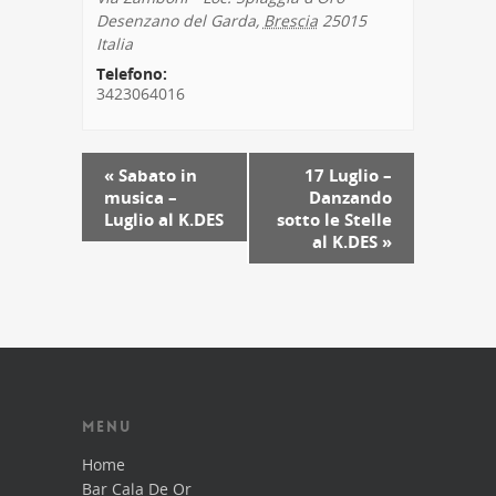
Desenzano del Garda
,
Brescia
25015
Italia
Telefono:
3423064016
Evento
«
Sabato in
17 Luglio –
Navigation
musica –
Danzando
Luglio al K.DES
sotto le Stelle
al K.DES
»
MENU
Home
Bar Cala De Or