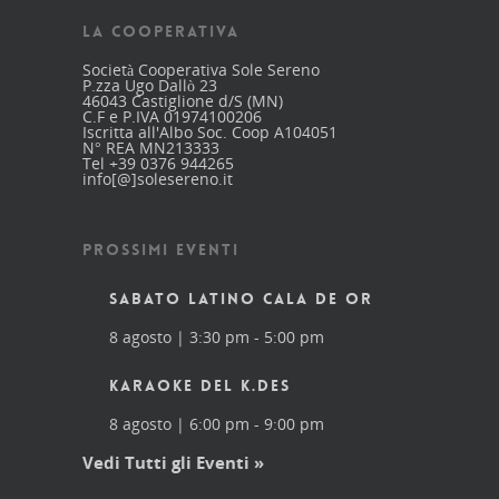
LA COOPERATIVA
Società Cooperativa Sole Sereno
P.zza Ugo Dallò 23
46043 Castiglione d/S (MN)
C.F e P.IVA 01974100206
Iscritta all'Albo Soc. Coop A104051
N° REA MN213333
Tel +39 0376 944265
info[@]solesereno.it
PROSSIMI EVENTI
SABATO LATINO CALA DE OR
8 agosto | 3:30 pm
-
5:00 pm
KARAOKE DEL K.DES
8 agosto | 6:00 pm
-
9:00 pm
Vedi Tutti gli Eventi »